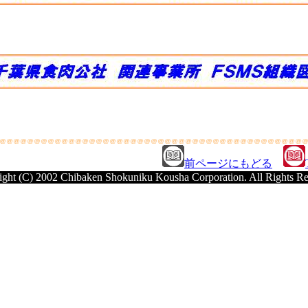
前ページにもどる
ght (C) 2002 Chibaken Shokuniku Kousha Corporation. All Rights R